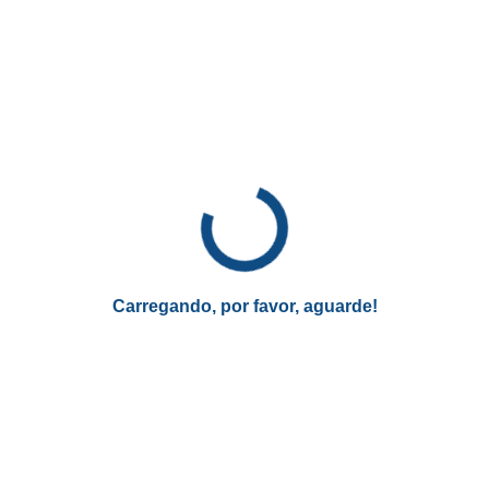
O próximo passo é informar seu CPF e a senha da
sua conta no portal, ou criar uma conta, caso você
ainda não tenha feito isso;
Depois de fazer login, é só preencher o formulário
com seus dados pessoais e outras informações
solicitadas;
Por fim, basta seguir as instruções para finalizar o
Carregando, por favor, aguarde!
processo.
Após enviar sua inscrição, você poderá acompanhar o
andamento do processo seletivo através do site do Senac
ou pelo e-mail fornecido no momento da inscrição.
Documentos necessários