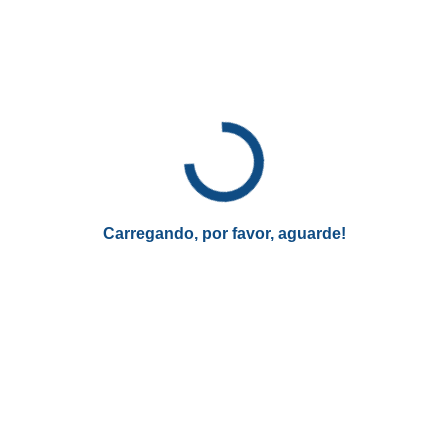
Essa mistura cria uma narrativa mais rica e cativante,
mantendo os telespectadores na ponta da cadeira, sem
saber o que esperar a seguir.
A globalização dos reality shows
será ainda mais forte?
Os reality shows de 2025 vão além do entretenimento puro
e simples. Com o aumento da conscientização social e a
Carregando, por favor, aguarde!
busca por conteúdos com propósito, muitos programas vão
integrar causas sociais como parte de suas dinâmicas.
A tendência de reality shows com participantes de
diferentes países ou que são transmitidos globalmente está
crescendo.
O público poderá ver os programas de diferentes
perspectivas culturais, o que traz uma nova dimensão para