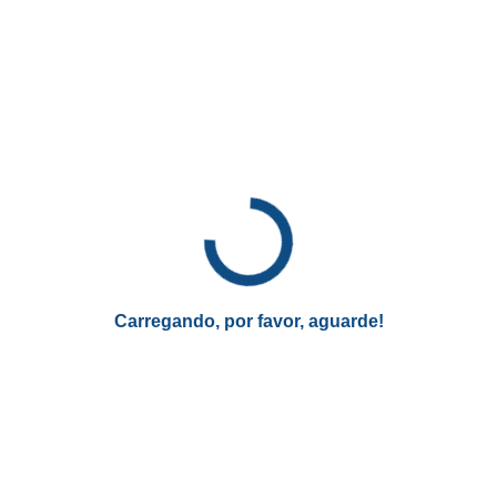
para promover conversas de qualidade:
Abertura com contexto do tema;
Entrevista com um(a) convidado(a), sempre com
perguntas que estimulam análise, reflexão e
autenticidade;
Quadros especiais ou interações com o público, que
enriquecem o debate;
Encerramento com uma mensagem prática ou
provocadora, para que o conteúdo reverbere além da
tela.
Carregando, por favor, aguarde!
O programa pode ser assistido em vídeo ou ouvido em
formato de podcast, garantindo acesso flexível para
diferentes rotinas e preferências.
Formato dos episódios