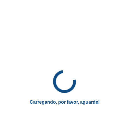
Sim, o RG Digital possui a mesma validade legal que o RG
físico e pode ser utilizado como documento de identificação
em diversas situações, como abertura de contas bancárias,
etc.
No entanto, a recomendação é manter o RG físico em um
local seguro. Isso porque, apesar de sua validade legal, o
RG Digital pode não ser aceito em todas as circunstâncias.
Além disso, em locais sem acesso à internet ou em
situações de falha tecnológica, o RG físico pode ser
necessário como uma forma alternativa de identificação.
Portanto, é prudente conservar ambos os formatos para
garantir que você esteja preparado para qualquer
eventualidade.
Carregando, por favor, aguarde!
Essa opção de documento digital é
segura?