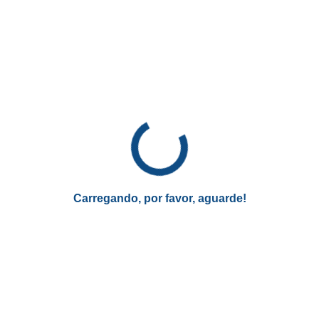
* Você continuará no site atual
Passo a passo de como resgatar o
dinheiro esquecido no Banco
Central
Agora, chegou a hora de aprender como resgatar o dinheiro
esquecido no Banco Central de maneira simples.
A princípio, a instituição financeira disponibiliza um
processo de resgate totalmente online, desde a solicitação
Carregando, por favor, aguarde!
até o pagamento. Dessa forma, você só precisa ter um
dispositivo eletrônico com acesso à internet.
Embora o processo seja fácil, listamos as principais etapas
para que você possa aprender da melhor forma a resgatar
seu dinheiro. Confira o passo a passo!
Acesse o
portal oficial do Banco de Valores