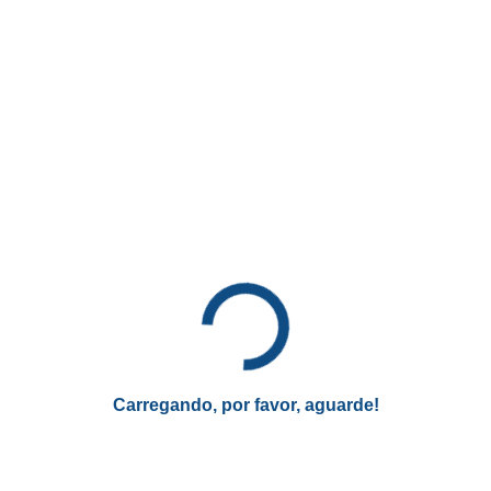
CONTEÚDO RECOMENDADO
Conheça o Jovem Aprendiz
Americanas
O Jovem Aprendiz Americanas está com vagas
abertas. Conheça aqui as oportunidades, salários e
muito mais!
CONHECER AGORA
* Você continuará no site atual
Carregando, por favor, aguarde!