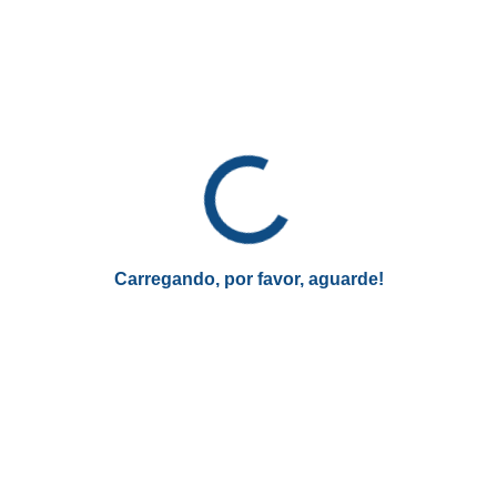
Vagas de emprego no Google (Imagem: Divulgação/ Google Carreiras)
Em seguida, filtre sua busca por localização, área de
atuação e outras;
Carregando, por favor, aguarde!
Vagas de emprego no Google (Imagem: Divulgação/ Google Carreiras)