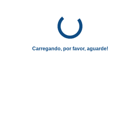
CONTEÚDO RECOMENDADO
Empresas que mais contratam Jovem
Aprendiz
Confira quais são as empresas que mais contratam
Jovem Aprendiz e quais os seus benefícios!
Carregando, por favor, aguarde!
CONFERIR
* Você continuará no site atual
Como se entende a democratização
da educação?
Democratizar a educação vai além de tornar o conteúdo
acessível. É garantir que ele seja inclusivo e relevante para