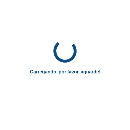
HTML – Avançado
Introdução ao JavaScript
Linguagem de Programação C# – Avançado
Tecnologia da Informação
Administrando Banco de Dados
Cultura Digital
Edição de Fotos e Vídeo com Windows 10
Carregando, por favor, aguarde!
Fotografias com Dispositivos Móveis
São diversas opções para você aprimorar seus
conhecimentos, principalmente se você deseja aprimorar
na área da tecnologia.
Reforçando que todos os cursos são online, então, você
não precisa sair da sua casa para estudar em uma grande
instituição de ensino.