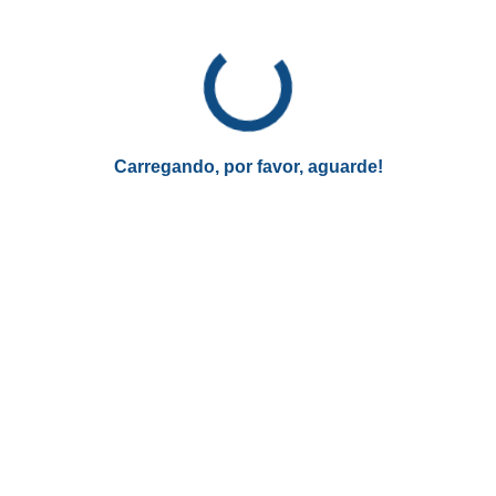
outras diretrizes globais, também se torna mais simples,
pois a conformidade ética passa a ser um requisito
fundamental no desenvolvimento de sistemas
automatizados.
Por fim, o conhecimento em ética na IA se tornou um
Carregando, por favor, aguarde!
diferencial competitivo no mercado de trabalho.
Profissionais com essa expertise são cada vez mais
procurados por empresas que buscam implementar
soluções tecnológicas responsáveis, alinhadas com as
expectativas éticas e legais.